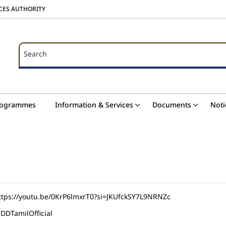
ICES AUTHORITY
Search
Search
rogrammes
Information & Services
Documents
Noti
ttps://youtu.be/0KrP6lmxrT0?si=JKUfckSY7L9NRNZc
DDTamilOfficial